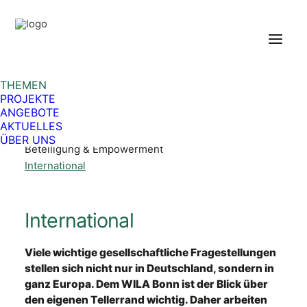
Unsere Themen
Alle Themen in der Übersicht
Arbeitsmarkt & Berufsorientierung
WILA Arbeitsmarkt
THEMEN
WILA Bildungszentrum
PROJEKTE
Bildung für nachhaltige Entwicklung
ANGEBOTE
Lokales
AKTUELLES
Nachhaltige Stadtentwicklung
ÜBER UNS
Beteiligung & Empowerment
International
International
Viele wichtige gesellschaftliche Fragestellungen
stellen sich nicht nur in Deutschland, sondern in
ganz Europa. Dem WILA Bonn ist der Blick über
den eigenen Tellerrand wichtig. Daher arbeiten