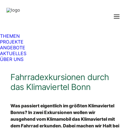
Angebote
Alle Angebote in der Übersicht
Publikationen
Podcasts
THEMEN
Newsletter
PROJEKTE
ANGEBOTE
AKTUELLES
ÜBER UNS
Foto: (c) Bundesstadt Bonn, Kolja Matzke
Fahrradexkursionen durch
das Klimaviertel Bonn
Was passiert eigentlich im größten Klimaviertel
Bonns? In zwei Exkursionen wollen wir
ausgehend vom Klimamobil das Klimaviertel mit
dem Fahrrad erkunden. Dabei machen wir Halt bei