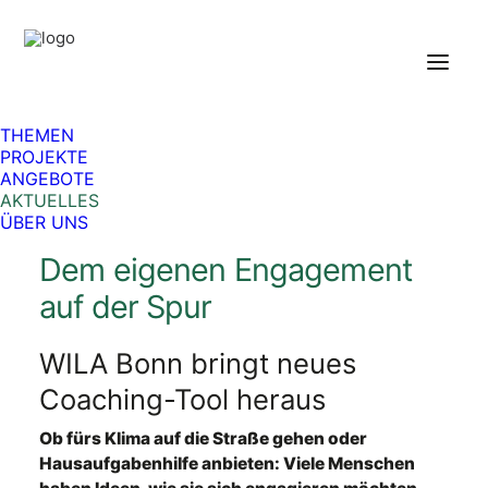
Aktuelles
Veranstaltungen
Berufliches
Weiteres aus dem WILA
THEMEN
Pressemitteilungen
PROJEKTE
ANGEBOTE
AKTUELLES
ÜBER UNS
Bild: © WILA Bonn / Christiane Büchner
Dem eigenen Engagement
auf der Spur
WILA Bonn bringt neues
Coaching-Tool heraus
Ob fürs Klima auf die Straße gehen oder
Hausaufgabenhilfe anbieten: Viele Menschen