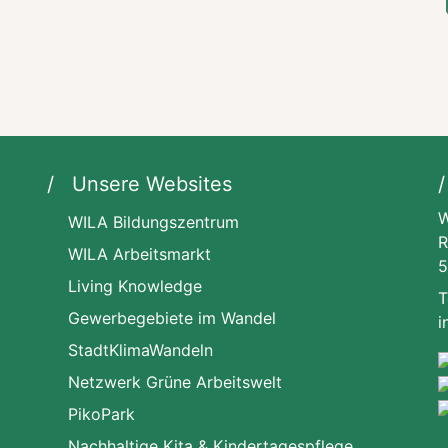
Unsere Websites
W
WILA Bildungszentrum
R
WILA Arbeitsmarkt
5
Living Knowledge
T
Gewerbegebiete im Wandel
i
StadtKlimaWandeln
Netzwerk Grüne Arbeitswelt
PikoPark
Nachhaltige Kita & Kindertagespflege