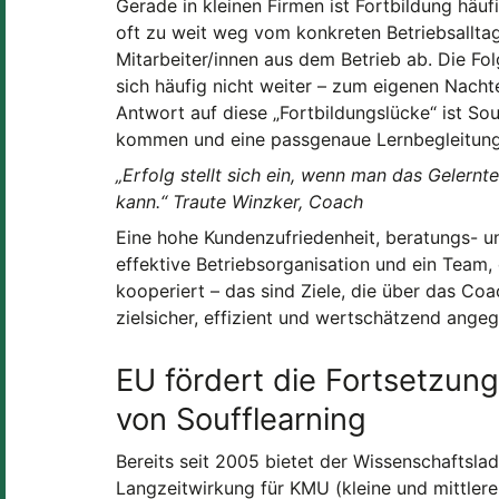
Gerade in kleinen Firmen ist Fortbildung häu
oft zu weit weg vom konkreten Betriebsallta
Mitarbeiter/innen aus dem Betrieb ab. Die Fol
sich häufig nicht weiter – zum eigenen Nachte
Antwort auf diese „Fortbildungslücke“ ist Sou
kommen und eine passgenaue Lernbegleitung 
„Erfolg stellt sich ein, wenn man das Gelernt
kann.“ Traute Winzker, Coach
Eine hohe Kundenzufriedenheit, beratungs- un
effektive Betriebsorganisation und ein Team, 
kooperiert – das sind Ziele, die über das Co
zielsicher, effizient und wertschätzend ang
EU fördert die Fortsetzun
von Soufflearning
Bereits seit 2005 bietet der Wissenschaftsla
Langzeitwirkung für KMU (kleine und mittlere