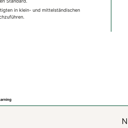
hen Standard.
igten in klein- und mittelständischen
rchzuführen.
earning
N